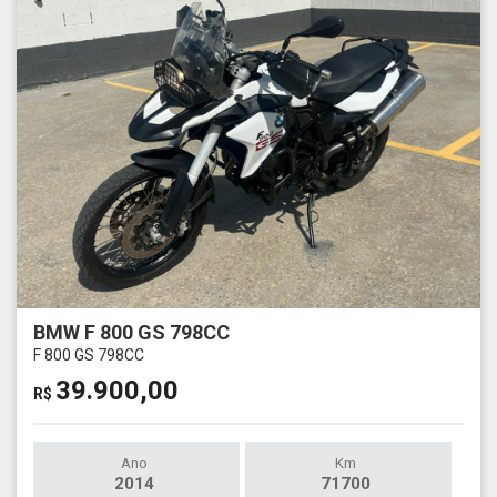
BMW F 800 GS 798CC
F 800 GS 798CC
39.900,00
R$
Ano
Km
2014
71700