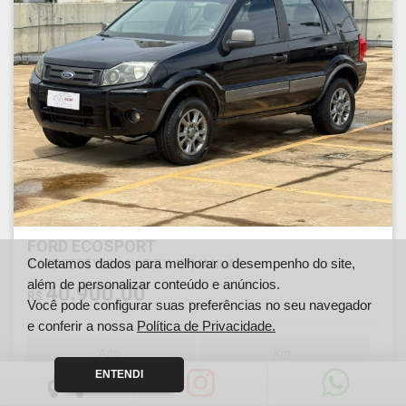
FORD ECOSPORT
Coletamos dados para melhorar o desempenho do site,
1.6 FREESTYLE 16V FLEX 4P MANUAL
além de personalizar conteúdo e anúncios.
40.900,00
R$
Você pode configurar suas preferências no seu navegador
e conferir a nossa
Política de Privacidade.
Ano
Km
2012
163000
ENTENDI