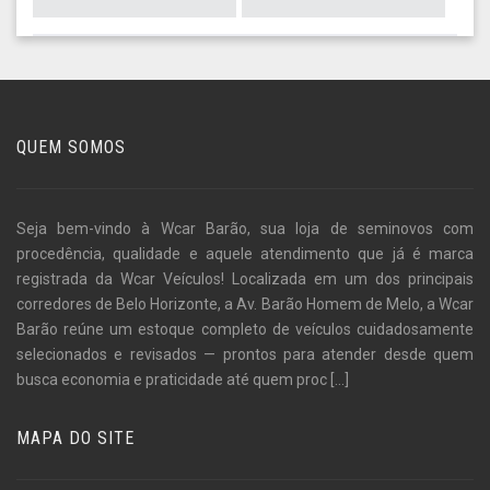
QUEM SOMOS
Seja bem-vindo à Wcar Barão, sua loja de seminovos com
procedência, qualidade e aquele atendimento que já é marca
registrada da Wcar Veículos! Localizada em um dos principais
corredores de Belo Horizonte, a Av. Barão Homem de Melo, a Wcar
Barão reúne um estoque completo de veículos cuidadosamente
selecionados e revisados — prontos para atender desde quem
busca economia e praticidade até quem proc
[...]
MAPA DO SITE