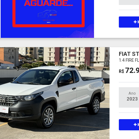
M
FIAT S
1.4 FIRE
72.
R$
Ano
2023
M