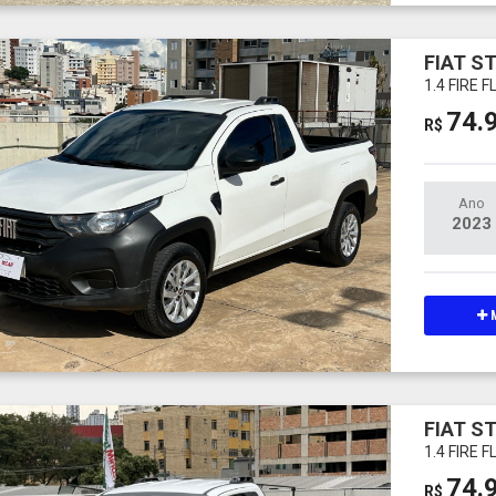
FIAT S
1.4 FIRE
74.
R$
Ano
2023
M
FIAT S
1.4 FIRE
74.
R$