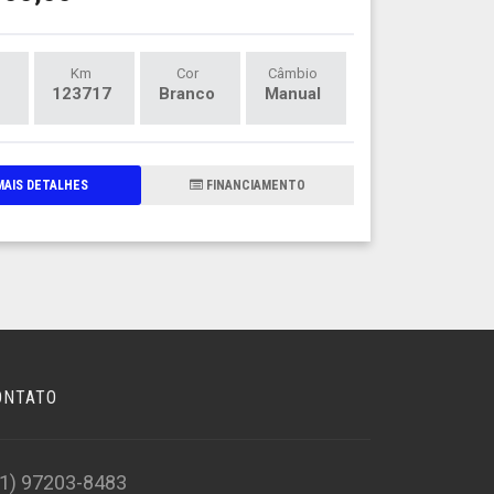
Km
Cor
Câmbio
123717
Branco
Manual
AIS DETALHES
FINANCIAMENTO
ONTATO
31) 97203-8483