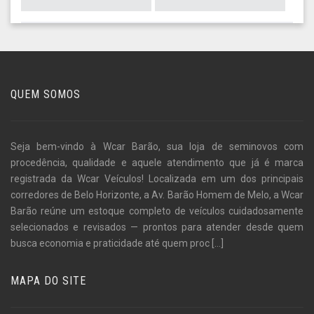
QUEM SOMOS
Seja bem-vindo à Wcar Barão, sua loja de seminovos com
procedência, qualidade e aquele atendimento que já é marca
registrada da Wcar Veículos! Localizada em um dos principais
corredores de Belo Horizonte, a Av. Barão Homem de Melo, a Wcar
Barão reúne um estoque completo de veículos cuidadosamente
selecionados e revisados — prontos para atender desde quem
busca economia e praticidade até quem proc
[...]
MAPA DO SITE