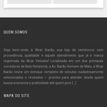
QUEM SOMOS
Seja bem-vindo à Wcar Barão, sua loja de seminovos com
procedência, qualidade e aquele atendimento que já é marca
registrada da Wcar Veículos! Localizada em um dos principais
corredores de Belo Horizonte, a Av. Barão Homem de Melo, a Wcar
Barão reúne um estoque completo de veículos cuidadosamente
selecionados e revisados — prontos para atender desde quem
busca economia e praticidade até quem proc
[...]
MAPA DO SITE