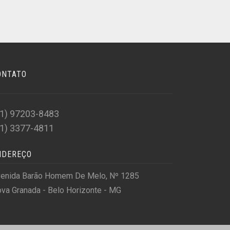
ONTATO
31) 97203-8483
31) 3377-4811
NDEREÇO
enida Barão Homem De Melo, Nº 1285
va Granada - Belo Horizonte - MG