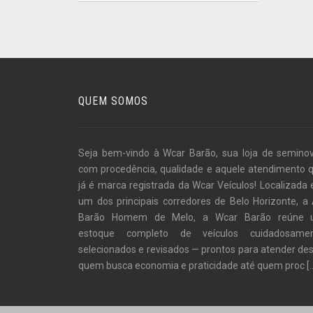
QUEM SOMOS
Seja bem-vindo à Wcar Barão, sua loja de semino
com procedência, qualidade e aquele atendimento 
já é marca registrada da Wcar Veículos! Localizada
um dos principais corredores de Belo Horizonte, a 
Barão Homem de Melo, a Wcar Barão reúne
estoque completo de veículos cuidadosame
selecionados e revisados — prontos para atender de
quem busca economia e praticidade até quem proc
[.