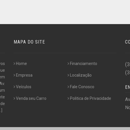
MAPA DO SITE
C
vos
Home
Financiamento
(
que
(
Empresa
Localização
 em
Av.
Veículos
Fale Conosco
E
 um
nte
Venda seu Carro
Politica de Privacidade
Av
sde
No
..]