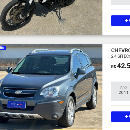
M
INA
CHEVRO
2.4 SFI 
42.
R$
Ano
2011
M