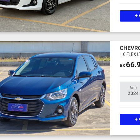
M
CHEVRO
1.0 FLEX 
66.
R$
Ano
2024
M