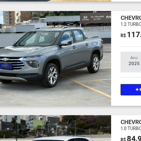
CHEVR
1.2 TURB
117
R$
Ano
2025
M
CHEVRO
1.0 TURB
84.
R$