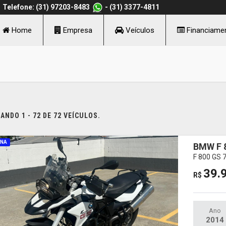
Telefone: (31) 97203-8483
- (31) 3377-4811
Home
Empresa
Veículos
Financiame
NDO 1 - 72 DE 72 VEÍCULOS.
INA
BMW F 
F 800 GS 
39.
R$
Ano
2014