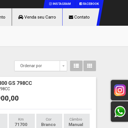
INSTAGRAM
FACEBOOK
nto
Venda seu Carro
Contato
Ordenar por
Toggle Dropdown
800 GS 798CC
798CC
900,00
Km
Cor
Câmbio
71700
Branco
Manual