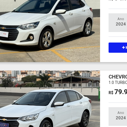
Ano
2024
M
CHEVRO
1.0 TURB
79.
R$
Ano
2024