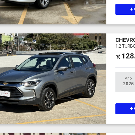
M
CHEVR
1.2 TURB
128
R$
Ano
2025
M