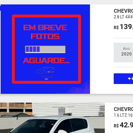
CHEVRO
2.8 LT 4
139
R$
Ano
2020
M
CHEVRO
1.6 LTZ 
42.
R$