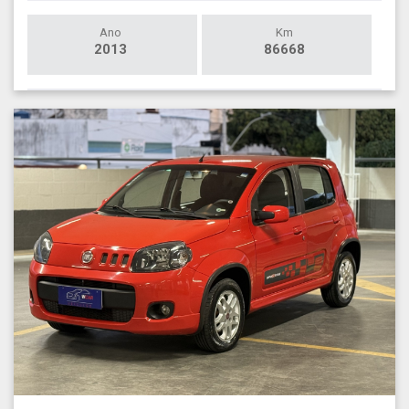
Ano
Km
2013
86668