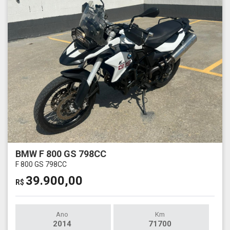
BMW F 800 GS 798CC
F 800 GS 798CC
39.900,00
R$
Ano
Km
2014
71700