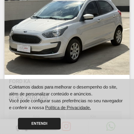
FORD KA
Coletamos dados para melhorar o desempenho do site,
1.0 TI-VCT FLEX SE MANUAL
além de personalizar conteúdo e anúncios.
45.900,00
R$
Você pode configurar suas preferências no seu navegador
e conferir a nossa
Política de Privacidade.
Ano
Km
2019
143100
ENTENDI