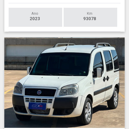
Ano
Km
2023
93078